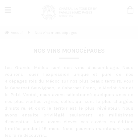
Accueil
Nos vins monocépages
NOS VINS MONOCÉPAGES
Les Grands Médoc sont des vins d'assemblage. Nous
voulions louer l'expression unique et pure de nos
4
cépages rois du Médoc
sur nos plus beaux terroirs. Pour
le Cabernet Sauvignon, le Cabernet Franc, le Merlot Noir et
le Petit Verdot, nous avons sélectionné quelques unes de
nos plus vieilles vignes, celles qui sont le plus chargées
d'histoire, et dont le terroir est le plus révélateur. Nous
avons ensuite privilégié seulement les millésimes
d'exception. Nous avons élevés ces cuvées en édition
limitée pendant 18 mois. Nous pouvons maintenant vous
les faire découvrir...