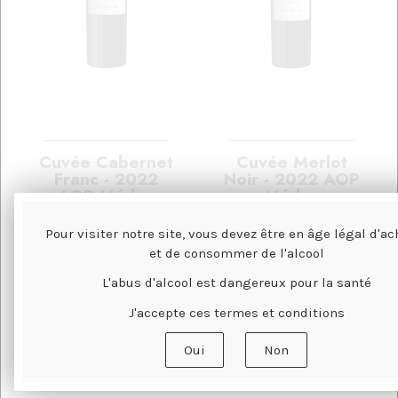
Cuvée Cabernet
Cuvée Merlot
Franc - 2022
Noir - 2022 AOP
AOP Médoc
Médoc
---- (Prix à la
---- (Prix à la
Pour visiter notre site, vous devez être en âge légal d'ac
bouteille : 45,00€)
bouteille : 45,00€)
et de consommer de l'alcool
---- Vendu en caisse
---- Vendu en caisse
L'abus d'alcool est dangereux pour la santé
bois de 6 bouteilles
bois de 6 bouteilles
J'accepte ces termes et conditions
270
.00
€
270
.00
€
Oui
Non