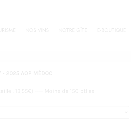
RISME
NOS VINS
NOTRE GÎTE
E-BOUTIQUE
 - 2025 AOP MÉDOC
ille : 13,55€) ---- Moins de 150 btlles