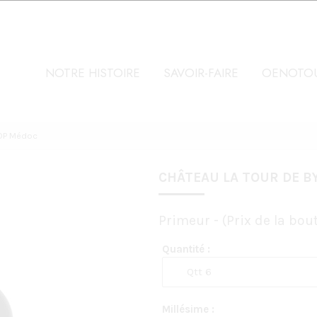
NOTRE HISTOIRE
SAVOIR-FAIRE
OENOTOU
AOP Médoc
CHÂTEAU LA TOUR DE BY
Primeur - (Prix de la boute
Quantité :
Millésime :