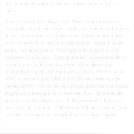
nec congue pharetra. Vestibulum tempus urna vel porta
varius.
Nam imperdiet id est id porttitor. Mauris aliquam convallis
fermentum. Sed ipsum neque, auctor eu fermentum id, cursus
id sem. Donec non est vel risus dictum rhoncus nec a dolor.
Nunc fermentum vel mauris a pellentesque. Morbi et iaculis
augue, nec tempor eros. Proin eget enim et justo auctor
posuere sed quis eros. Class aptent taciti sociosqu ad litora
torquent per conubia nostra, per inceptos himenaeos.
Suspendisse sagittis, nisi eget varius ultricies, leo nisi luctus
dolor, et auctor augue tellus ut nisl. Ut vitae turpis non elit
sagittis porttitor. Vestibulum risus metus, accumsan non neque
at, gravida scelerisque nulla. Sed sem nunc, tempor iaculis
arcu eu, dapibus tempor sem. Nulla consectetur turpis ac
ante sollicitudin congue. Pellentesque habitant morbi tristique
senectus et netus et malesuada fames ac turpis egestas.