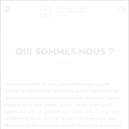
QUI SOMMES-NOUS ?
Lorem ipsum dolor sit amet, consectetur adipiscing elit.
Aenean in risus rhoncus, maximus augue a, scelerisque mi.
Suspendisse pharetra tortor in vestibulum dignissim. Fusce
placerat nisi at odio ultricies auctor. Integer quam purus,
sagittis sed ante ac, pellentesque lacinia enim. Donec varius
condimentum lacus, tristique facilisis erat scelerisque sed.
Mauris auctor elit at pulvinar suscipit. Donec placerat magna