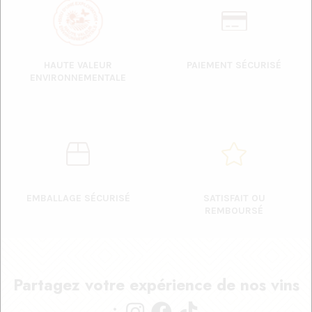
HAUTE VALEUR
PAIEMENT SÉCURISÉ
ENVIRONNEMENTALE
EMBALLAGE SÉCURISÉ
SATISFAIT OU
REMBOURSÉ
Partagez votre expérience de nos vins
: