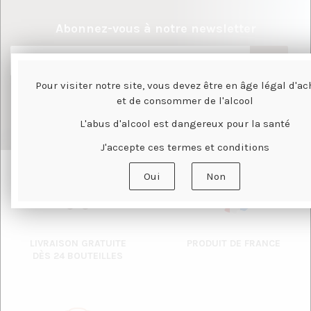
Abonnez-vous à notre newsletter
Pour visiter notre site, vous devez être en âge légal d'ac
Vous affirmez avoir pris connaissance de notre
politique de
et de consommer de l'alcool
confidentialité
. Vous disposez d'un droit d'accès, de rectification et
d'opposition.
L'abus d'alcool est dangereux pour la santé
J'accepte ces termes et conditions
Oui
Non
LIVRAISON GRATUITE
PRODUIT DE FRANCE
DÈS 24 BOUTEILLES