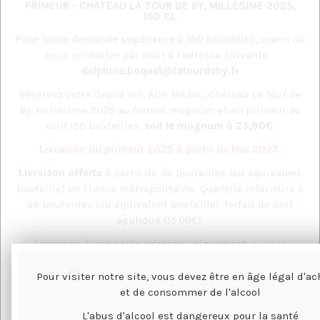
PRIMEUR - CHÂTEAU LA TOUR DE BY, MILLÉSIME 2025,
150 CL
Pour toute demande supérieure à 150 bouteilles,
merci de
nous contacter par mail à l'adresse suivante :
delphine.boquet@latourdeby.fr
Réservez votre Grand Vin, AOP Médoc, Château La Tour de
By, millésime 2025 au format magnum et en primeur au
tarif 150 bouteilles,
soit le magnum à 23,90€
.
Livraison du primeur 2025 à partir de Mai 2027.
Livraison offerte
à partir de 36 bouteilles (ou équivalent
bouteille) en France métropolitaine. Quantité inférieure à
36 bouteilles (ou équivalent bouteille), forfait de port
appliqué (15,00€).
Livraison à une seule adresse uniquement
, avec la
possibilité de panacher les flacons et les vins.
Pour visiter notre site, vous devez être en âge légal d'ac
et de consommer de l'alcool
NOTES ET DÉGUSTATION
L'abus d'alcool est dangereux pour la santé