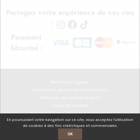
Partagez votre expérience de nos vins
:
Paiement
Sécurisé :
Mentions légales
Conditions générales d'utilisation
Politique de confidentialité
Accès et contact
Site réalisé par
Fiducial Y-proximité
En poursuivant votre navigation sur ce site, vous acceptez l'utilisation
de cookies à des fins statistiques et commerciales.
L'abus d'alcool est dangereux pour la santé et à consommer avec
OK
modération.