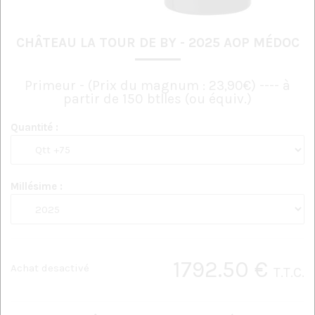
CHÂTEAU LA TOUR DE BY - 2025 AOP MÉDOC
Primeur - (Prix du magnum : 23,90€) ---- à
partir de 150 btlles (ou équiv.)
Quantité :
Millésime :
1792
.50
€
Achat desactivé
T.T.C.