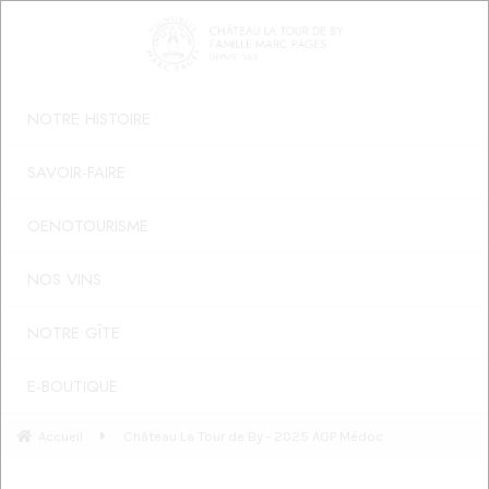
NOTRE HISTOIRE
SAVOIR-FAIRE
OENOTOURISME
NOS VINS
NOTRE GÎTE
E-BOUTIQUE
Accueil
Château La Tour de By - 2025 AOP Médoc