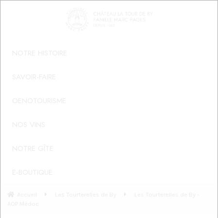
NOTRE HISTOIRE
SAVOIR-FAIRE
OENOTOURISME
NOS VINS
NOTRE GÎTE
E-BOUTIQUE
Accueil
Les Tourterelles de By
Les Tourterelles de By -
AOP Médoc