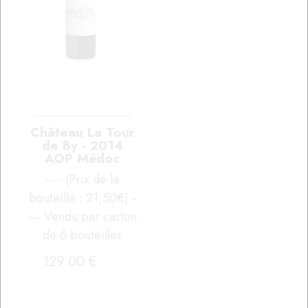
Château La Tour
de By - 2014
AOP Médoc
---- (Prix de la
bouteille : 21,50€) -
--- Vendu par carton
de 6 bouteilles
129
.00
€