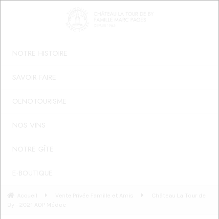
NOTRE HISTOIRE
SAVOIR-FAIRE
OENOTOURISME
NOS VINS
NOTRE GÎTE
E-BOUTIQUE
Accueil
Vente Privée Famille et Amis
Château La Tour de
By - 2021 AOP Médoc