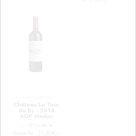
Château La Tour
de By - 2014
AOP Médoc
---- (Prix de la
bouteille : 21,50€) -