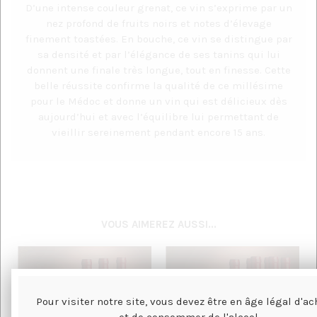
D’une intense couleur grenat, ce vin s’exprime par un
nez profond de fruits noirs et notes d’élevage
finement toastées. En bouche, ce vin se distingue par
sa densité et par l’élégance de ses tanins qui lui
donnent une finale très longue, tout en finesse. Cette
belle réussite confirme la qualité de ce millésime
pour le Médoc et donne un vin qui est délicieux dès
aujourd’hui et avec l’équilibre lui permettant de
vieillir sereinement pendant encore 15 ans.
VOUS AIMEREZ AUSSI...
Pour visiter notre site, vous devez être en âge légal d'ac