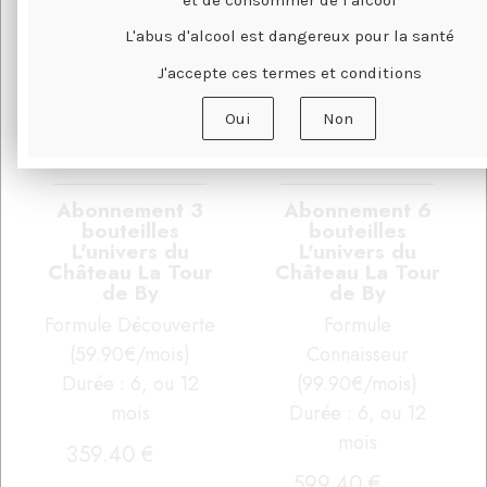
et de consommer de l'alcool
L'abus d'alcool est dangereux pour la santé
J'accepte ces termes et conditions
Oui
Non
Abonnement 3
Abonnement 6
bouteilles
bouteilles
L'univers du
L'univers du
Château La Tour
Château La Tour
de By
de By
Formule Découverte
Formule
(59.90€/mois)
Connaisseur
Durée : 6, ou 12
(99.90€/mois)
mois
Durée : 6, ou 12
mois
359
.40
€
599
.40
€