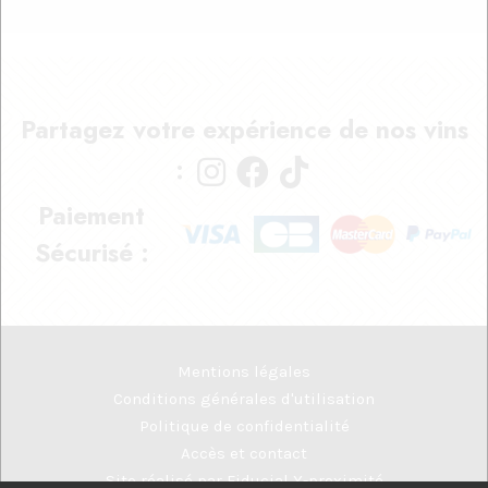
Partagez votre expérience de nos vins
:
Paiement
Sécurisé :
Mentions légales
Conditions générales d'utilisation
Politique de confidentialité
Accès et contact
Site réalisé par
Fiducial Y-proximité