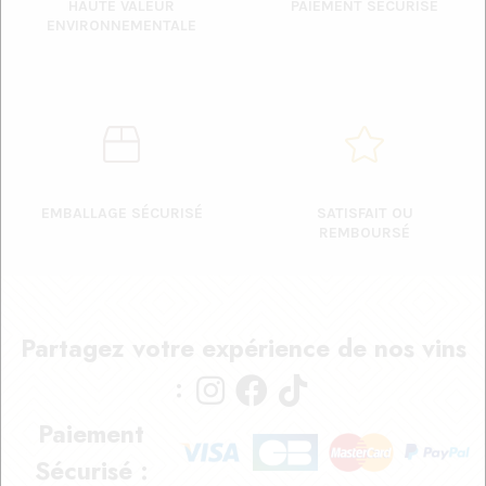
HAUTE VALEUR
PAIEMENT SÉCURISÉ
ENVIRONNEMENTALE
EMBALLAGE SÉCURISÉ
SATISFAIT OU
REMBOURSÉ
Partagez votre expérience de nos vins
:
Paiement
Sécurisé :