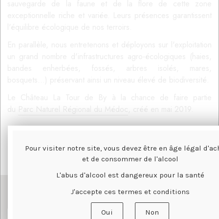
sauvegarde de la faune et de la flore de cette zone
exceptionnelle riche et variée. Leurs présences garantissent
l'équilibre écologique de nos terroirs.
En parallèle, nous entretenons et déployons sur l'exploitation
un grand nombre d'infrastructures agro-écologiques (haies,
bandes enherbées, fossés, arbres isolés, mares,
bosquets...) préservant ainsi un niveau élevé de biodiversité.
Le Château La Tour de By à la chance de faire partie
du
Parc Naturel Régional du Médoc
, créé en mai 2019.
Pour visiter notre site, vous devez être en âge légal d'ac
et de consommer de l'alcool
L'abus d'alcool est dangereux pour la santé
J'accepte ces termes et conditions
Abonnez-vous à notre newsletter
Oui
Non