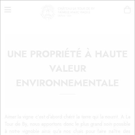
UNE PROPRIÉTÉ À HAUTE
VALEUR
ENVIRONNEMENTALE
Aimer la vigne c'est d'abord chérir la terre qui la nourrit. A La
Tour de By, nous apportons donc le plus grand soin possible
à notre vignoble ainsi qu'a nos chais pour faire naître des