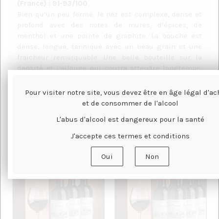
(France) : 91-93/100
Bien qu’un peu fermé, le nez est complexe, dense et
profond avec des notes de mures, d’épices, de
menthol et une pointe de graphite. La bouche est
dense, longue, tannique avec un beau grain et une
fraicheur remarquable. Une belle bouteille sur la
densité et l’allonge qui pourra attendre longtemps,
très longtemps, pour trouver son apogée.
Pour visiter notre site, vous devez être en âge légal d'ac
et de consommer de l'alcool
L'abus d'alcool est dangereux pour la santé
J'accepte ces termes et conditions
VOUS AIMEREZ AUSSI...
Oui
Non