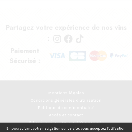
Partagez votre expérience de nos vins
:
Paiement
Sécurisé :
Mentions légales
Conditions générales d'utilisation
Politique de confidentialité
Accès et contact
Site réalisé par
Fiducial Y-proximité
En poursuivant votre navigation sur ce site, vous acceptez l'utilisation