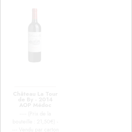
Château La Tour
de By - 2014
AOP Médoc
---- (Prix de la
bouteille : 21,50€) -
--- Vendu par carton