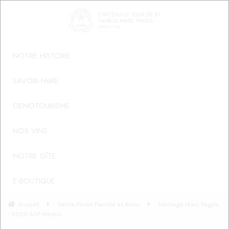
NOTRE HISTOIRE
SAVOIR-FAIRE
OENOTOURISME
NOS VINS
NOTRE GÎTE
E-BOUTIQUE
Accueil
Vente Privée Famille et Amis
Héritage Marc Pagès
- 2020 AOP Médoc