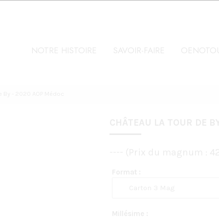
NOTRE HISTOIRE
SAVOIR-FAIRE
OENOTOU
e By - 2020 AOP Médoc
CHÂTEAU LA TOUR DE BY
---- (Prix du magnum : 
Format :
Millésime :