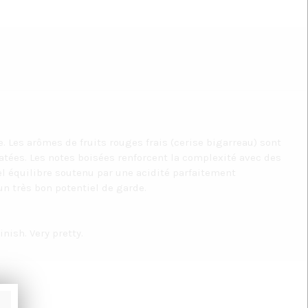
se. Les arômes de fruits rouges frais (cerise bigarreau) sont
tées. Les notes boisées renforcent la complexité avec des
l équilibre soutenu par une acidité parfaitement
 un très bon potentiel de garde.
nish. Very pretty.