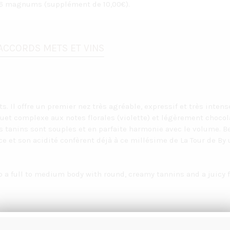
u 6 magnums (supplément de 10,00€).
ACCORDS METS ET VINS
s. Il offre un premier nez très agréable, expressif et très inten
uet complexe aux notes florales (violette) et légèrement chocola
s tanins sont souples et en parfaite harmonie avec le volume. Be
 et son acidité confèrent déjà à ce millésime de La Tour de By
o a full to medium body with round, creamy tannins and a juicy fi