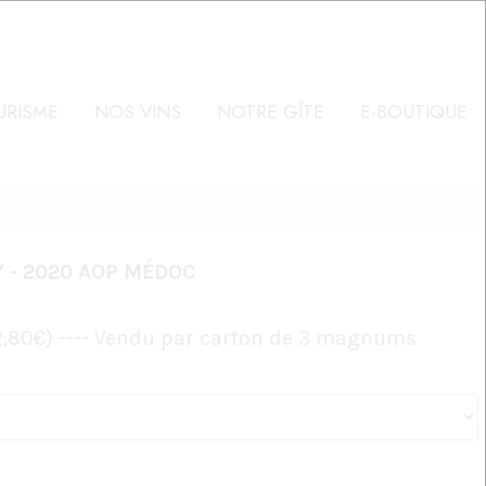
RISME
NOS VINS
NOTRE GÎTE
E-BOUTIQUE
 - 2020 AOP MÉDOC
42,80€) ---- Vendu par carton de 3 magnums