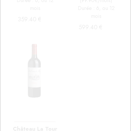
Durée : 6, ou 12
(99.90€/mois)
mois
Durée : 6, ou 12
mois
359
.40
€
599
.40
€
Château La Tour