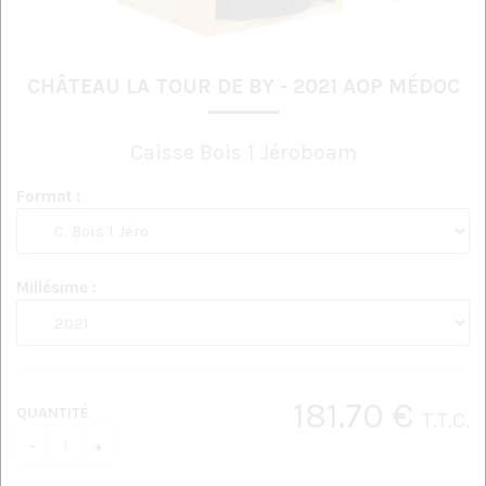
CHÂTEAU LA TOUR DE BY - 2021 AOP MÉDOC
Caisse Bois 1 Jéroboam
Format :
Millésime :
181
.70
€
QUANTITÉ
T.T.C.