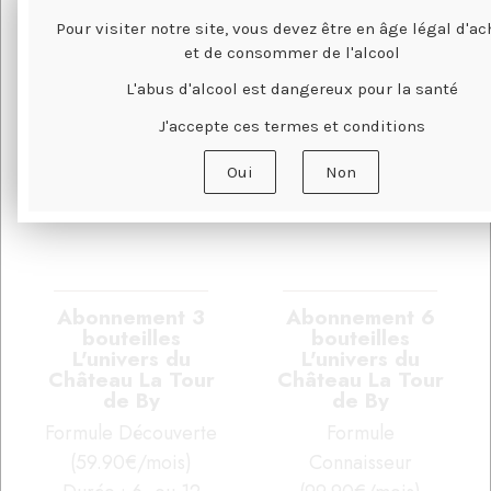
Pour visiter notre site, vous devez être en âge légal d'ac
et de consommer de l'alcool
L'abus d'alcool est dangereux pour la santé
J'accepte ces termes et conditions
Oui
Non
Abonnement 3
Abonnement 6
bouteilles
bouteilles
L'univers du
L'univers du
Château La Tour
Château La Tour
de By
de By
Formule Découverte
Formule
(59.90€/mois)
Connaisseur