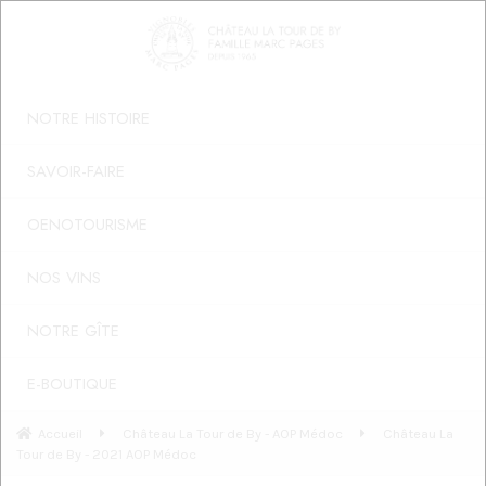
NOTRE HISTOIRE
SAVOIR-FAIRE
OENOTOURISME
NOS VINS
NOTRE GÎTE
E-BOUTIQUE
Accueil
Château La Tour de By - AOP Médoc
Château La
Tour de By - 2021 AOP Médoc